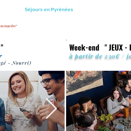
ignées
Séjours en Pyrénées
Infos Pratiques
ecreaciо́n"
6
"
Week-end
"
JEUX -
r
à partir de 230€ / 
ogé - Nourri)