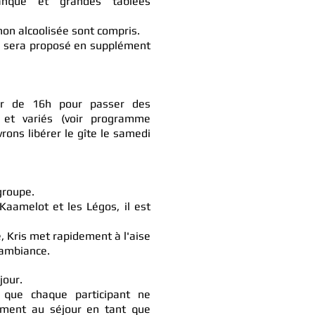
tanque et grandes tablées
non alcoolisée sont compris.
s sera proposé en supplément
tir de 16h pour passer des
et variés (voir programme
rons libérer le gîte le samedi
groupe.
Kaamelot et les Légos, il est
.
e, Kris met rapidement à l'aise
 ambiance.
jour.
 que chaque participant ne
lement au séjour en tant que