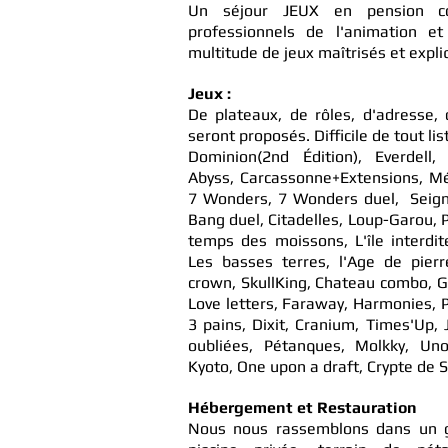
Un séjour JEUX en pension c
professionnels de l'animation e
multitude de jeux maîtrisés et expli
Jeux :
De plateaux, de rôles, d'adresse, 
seront proposés. Difficile de tout lis
Dominion(2nd Édition), Everdell
Abyss, Carcassonne+Extensions, Méd
7 Wonders, 7 Wonders duel, Seign
Bang duel, Citadelles, Loup-Garou, 
temps des moissons, L'île interdit
Les basses terres, l'Age de pierr
crown, SkullKing, Chateau combo, 
Love letters, Faraway, Harmonies,
3 pains, Dixit, Cranium, Times'Up,
oubliées, Pétanques, Molkky, Uno
Kyoto, One upon a draft, Crypte de S
Hébergement et Restauration
Nous nous rassemblons dans un gr