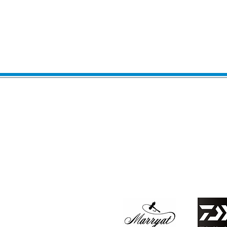
​Infos & Réservation 
06 32 20 47 83
ou
romain.quiles@
Stage dans les Pyrénées
de mi-Mars à fin Octobre