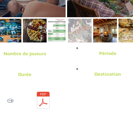
Période
Nombre de joueurs
En cours de création
De 8 à 12 joueurs
Destination
Durée
Ariège (09)
 soirées / 2 jours / 3 Nuitées
Week-end JEUX - Hiver 2026
En cours de création...