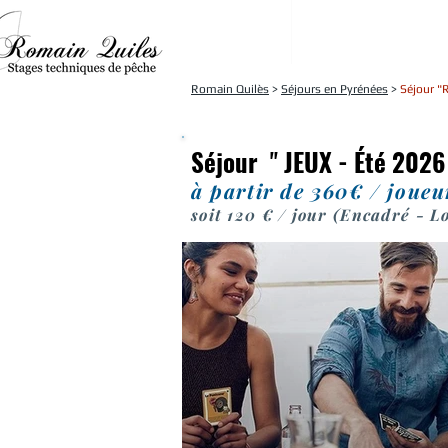
Coaching
Techniques ense
Romain Quilès
>
Séjours en Pyrénées
>
Séjour "R
Séjour
"
JEUX - Été 202
à partir de 360€ / joueu
soit 120 € / jour (Encadré - L