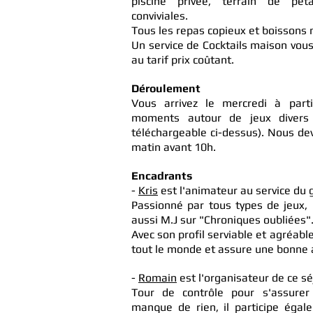
piscine privée, terrain de pé
conviviales.
Tous les repas copieux et boissons 
Un service de Cocktails maison vou
au tarif prix coûtant.
Déroulement
Vous arrivez le mercredi à par
moments autour de jeux divers 
téléchargeable ci-dessus). Nous dev
matin avant 10h.​
Encadrants
-
Kris
est l'animateur au service du 
Passionné par tous types de jeux, 
aussi M.J sur "Chroniques oubliées"
Avec son profil serviable et agréabl
tout le monde et assure une bonne
-
Romain
est l'organisateur de ce sé
Tour de contrôle pour s'assurer
manque de rien, il participe éga