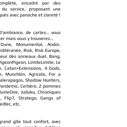
omplète, encadré par des
t du service, proposant une
qués avec panache et clareté !
d'ambiance, de cartes... vous
ter mais vous y trouverez...
, Dune, Monumental, Andor,
itéranée, Risk, Risk Europe,
eur des anneaux duel, Bang,
PigeonPigeon, LimiteLimite, Le
e, Catan+Extensions, 4 Gods,
e, Munchkin, Agricola, For a
Galerapagos, Shadow Hunters,
 Pandemic, Cerbère, 2 pommes
 JusteOne, Juduku, Chroniques
, Flip7, Stratego, Gangs of
edlec, etc.
and gîte tout confort, avec