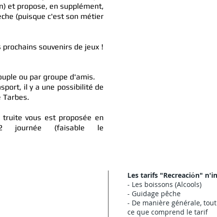
on) et propose, en supplément,
pêche (puisque c'est son métier
 prochains souvenirs de jeux !
couple ou par groupe d'amis.
port, il y a une possibilité de
 Tarbes.​
 truite vous est proposée en
journée (faisable le
Les tarifs "
Recreaciо́n
" n'i
- Les boissons (Alcools)
- Gu
idage
pêche
- De manière générale, tout 
ce que comprend le tarif