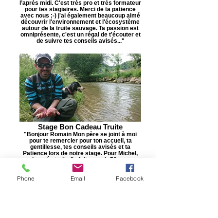
l’après midi. C'est très pro et très formateur
pour tes stagiaires. Merci de ta patience
avec nous ;-) j'ai également beaucoup aimé
découvrir l'environnement et l'écosystème
autour de la truite sauvage. Ta passion est
omniprésente, c'est un régal de t'écouter et
de suivre tes conseils avisés..."
Stage Bon Cadeau Truite
"Bonjour Romain Mon père se joint à moi
pour te remercier pour ton accueil, ta
gentillesse, tes conseils avisés et ta
Patience lors de notre stage. Pour Michel,
sa journée truite l'a fait revenir 50 ans en
arrière , quel plaisir ! ... ​Mon épouse n'aura
pas à trop se creuser pour Noël, 1 stage de
Phone
Email
Facebook
2 jours truite est d'ores et deja demandé
par mon père et moi. ... Encore merci pour
tout, le meilleur pour toi. A bientôt, c'est sur.
Fred"