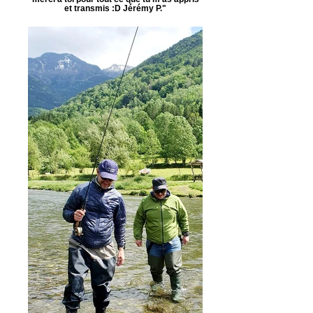
et transmis :D Jérémy P."