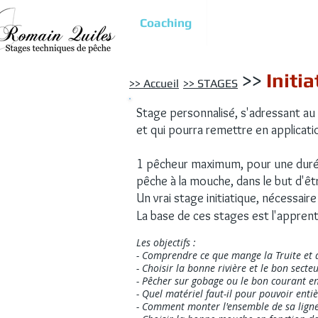
Coaching
Techniques ense
>>
Initi
>> Accueil
>> STAGES
Stage personnalisé, s'adressant au 
et qui pourra remettre en applicatio
1 pêcheur maximum, pour une duré
pêche à la mouche, dans le but d'êt
Un vrai stage initiatique, nécessa
La base de ce
s
stages est l'apprent
Les objectifs :
- Comprendre ce que mange la Truite et 
- Choisir la bonne rivière et le bon sect
- Pêcher sur gobage ou le bon courant en
- Quel matériel faut-il pour pouvoir enti
- Comment monter l'ensemble de sa ligne 