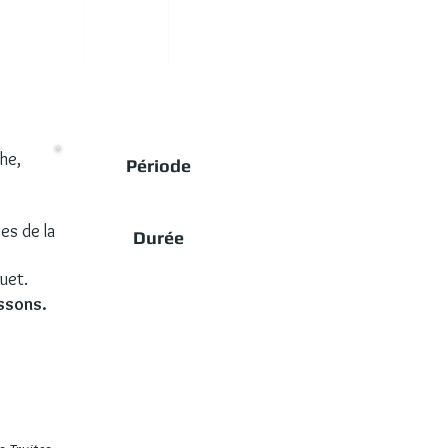
Articles
Tarifs
Contact
he,
Période
De Avril à mi-Juillet
es de la
​Durée
2 Jours minimum
uet.
ssons.