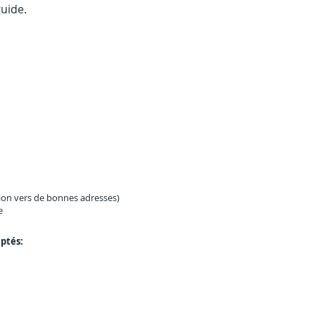
guide.
ion vers de bonnes adresses)
e
ptés: