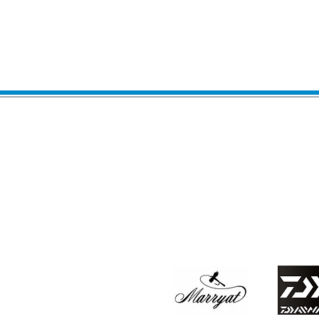
​Infos & Réservation 
06 32 20 47 83
ou
romain.quiles@
Stage dans les Pyrénées
de mi-Mars à fin Octobre