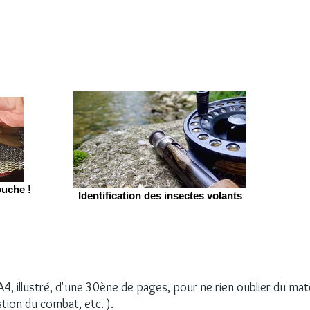
ouche !
Identification des insectes volants
 illustré, d'une 30ène de pages, pour ne rien oublier du matér
stion du combat, etc. ).