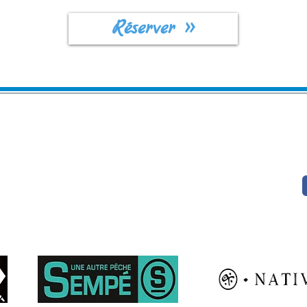
Réserver >>
:
hotmail.com